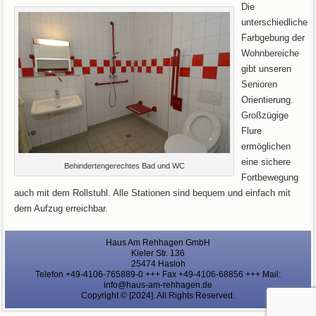
Die
unterschiedliche
Farbgebung der
Wohnbereiche
gibt unseren
Senioren
Orientierung.
Großzügige
Flure
ermöglichen
eine sichere
Behindertengerechtes Bad und WC
Fortbewegung
auch mit dem Rollstuhl. Alle Stationen sind bequem und einfach mit
dem Aufzug erreichbar.
Haus Am Rehhagen GmbH
Kieler Str. 136
25474 Hasloh
Telefon +49-4106-765889-0 +++ Fax +49-4106-68856 +++ Mail:
info@haus-am-rehhagen.de
Copyright © [2024]. All Rights Reserved.